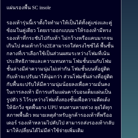
แผ่นรองพื้น SC insole
รองเท้ารุ่นนี้เราตั้งใจทำมาให้เป็นได้ทั้งคู่แข่งและคู่
ซ้อมในคู่เดียว โดยเราออกแบบมาให้รองเท้ามีทรง
รองเท้าที่กระชับไปกับเท้า ไม่กว้างหรือแคบมากจน
เกินไป คนเท้ากว้าง2Eสามารถใส่ตรงไซซ์ได้ พื้นชั้น
กลางที่เราเลือกใช้เป็นส่วนผสมระหว่างโฟมที่เน้น
ประสิทธิภาพและความทนทาน โฟมชั้นบนกับโฟม
ชั้นล่างมีค่าความนุ่มไม่เท่ากัน โฟมชั้นบนที่อยู่ติด
กับเท้าจะปรับมาให้นุ่มกว่า ส่วนโฟมชั้นล่างที่อยู่ติด
กับพื้นจะปรับให้มีความนุ่มน้อยลงเพื่อความมั่นคง
ในการลงเท้า มีการเสริมแผ่นคาร์บอนเต็มแผ่นเป็น
รูปตัว S ไว้ระหว่างโฟมทั้งสองชั้นเพื่อความดีดเด้ง
ให้นักวิ่ง ชุดพื้นยาง UPU ทนทานหายห่วง ลุยได้ทุก
สภาพพื้นผิว หมายเหตุสำหรับลูกค้ารองเท้าที่พรีออ
เดอร์ รองเท้าหลวมไปคับไป สามารถส่งรองเท้ากลับ
มาให้เปลี่ยนได้ไม่มีค่าใช้จ่ายเพิ่มเติม