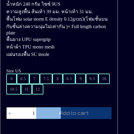
น้ำหนัก 240 กรัม ไซซ์ 9US
ความสูงพื้น ส้นเท้า 39 มม. หน้าเท้า 31 มม.
พื้นโฟม solar storm E density 0.12g/cm3(โฟมชั้นบน
กับชั้นล่างความนุ่มไม่เท่ากัน )+ Full length carbon
plate
พื้นยาง UPU supergrip
หน้าผ้า TPU mono mesh
แผ่นรองพื้น SC insole
Size US
6
6.5
7
7.5
8
8.5
9
9.5
10
10.5
11
12
Unpause
Add to cart
Halley
Radial
Comet
quantity