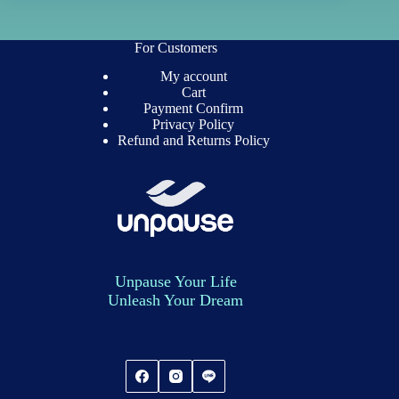
variants.
variants.
The
The
options
options
For Customers
may
may
be
be
My account
chosen
chosen
Cart
on
on
Payment Confirm
the
the
Privacy Policy
product
product
Refund and Returns Policy
page
page
Unpause Your Life
Unleash Your Dream