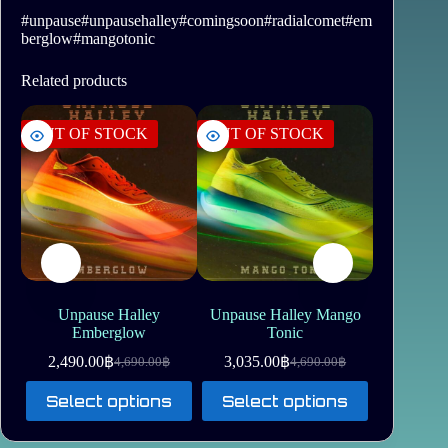
#unpause#unpausehalley#comingsoon#radialcomet#em
berglow#mangotonic
Related products
OUT OF STOCK
OUT OF STOCK
Unpause Halley
Unpause Halley Mango
Emberglow
Tonic
2,490.00
฿
3,035.00
฿
4,690.00
฿
4,690.00
฿
Original
Current
Original
Current
price
price
price
price
This
This
Select options
Select options
was:
is:
was:
is:
product
product
4,690.00฿.
2,490.00฿.
4,690.00฿.
3,035.00฿.
has
has
multiple
multiple