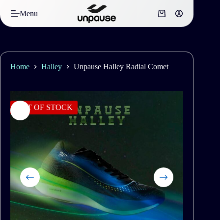
Skip
to
Menu
Shopping
content
cart
Home
Halley
Unpause Halley Radial Comet
OUT OF STOCK